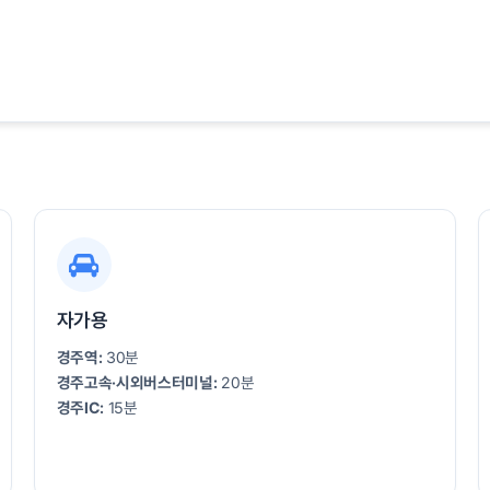
자가용
경주역:
30분
경주고속·시외버스터미널:
20분
경주IC:
15분