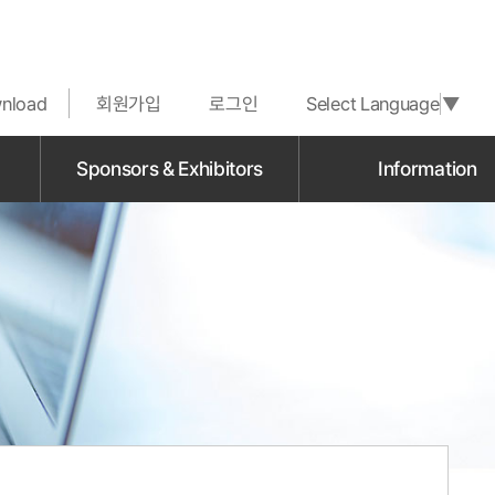
nload
회원가입
로그인
Select Language
▼
Sponsors & Exhibitors
Information